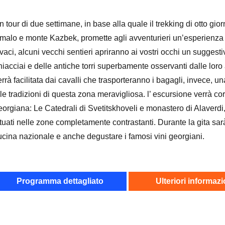
n tour di due settimane, in base alla quale il trekking di otto g
malo e monte Kazbek, promette agli avventurieri un’esperienza ve
ivaci, alcuni vecchi sentieri apriranno ai vostri occhi un sugges
hiacciai e delle antiche torri superbamente osservanti dalle loro 
errà facilitata dai cavalli che trasporteranno i bagagli, invece, u
 le tradizioni di questa zona meravigliosa. l’ escursione verrà co
eorgiana: Le Catedrali di Svetitskhoveli e monastero di Alaverdi
ituati nelle zone completamente contrastanti. Durante la gita sarà
ucina nazionale e anche degustare i famosi vini georgiani.
Programma dettagliato
Ulteriori informazi