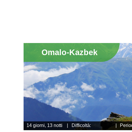
Omalo-Kazbek
14 giorni, 13 notti
|
Difficoltà:
|
Perio