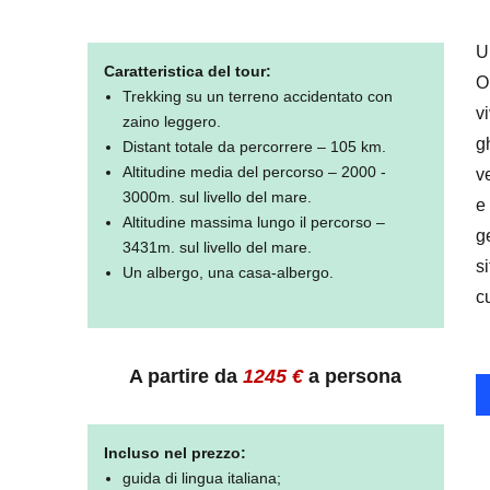
U
Caratteristica del tour:
O
Trekking su un terreno accidentato con
v
zaino leggero.
g
Distant totale da percorrere – 105 km.
Altitudine media del percorso – 2000 -
v
3000m. sul livello del mare.
e
Altitudine massima lungo il percorso –
g
3431m. sul livello del mare.
s
Un albergo, una casa-albergo.
c
A partire da
1245
€
a persona
Incluso nel prezzo:
guida di lingua italiana;