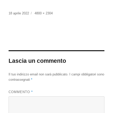
Posted
Full
18 aprile 2022
4800 × 2304
on
size
Lascia un commento
Il tuo indirizzo email non sarà pubblicato.
I campi obbligatori sono
contrassegnati
*
COMMENTO
*