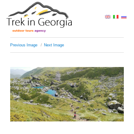
Previous Image
Next Image
IMG_20180817_113848